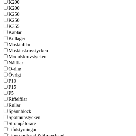
K200
K200
K250
K250
K355
Kablar
Kullager
Maskinfilar
Maskinskruvstycken
Modulskruvstycken
Nålfilar
O-ring
Övrigt
P10
P15
P5
Riffelfilar
Rullar
Spännblock
Spolmunstycken
Strömpåförare
Trådstyrningar
Transportband & Bromsband