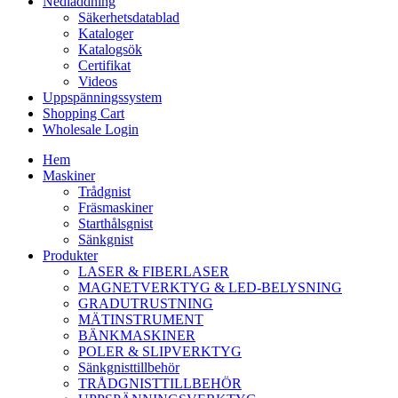
Nedladdning
Säkerhetsdatablad
Kataloger
Katalogsök
Certifikat
Videos
Uppspänningssystem
Shopping Cart
Wholesale Login
Hem
Maskiner
Trådgnist
Fräsmaskiner
Starthålsgnist
Sänkgnist
Produkter
LASER & FIBERLASER
MAGNETVERKTYG & LED-BELYSNING
GRADUTRUSTNING
MÄTINSTRUMENT
BÄNKMASKINER
POLER & SLIPVERKTYG
Sänkgnisttillbehör
TRÅDGNISTTILLBEHÖR