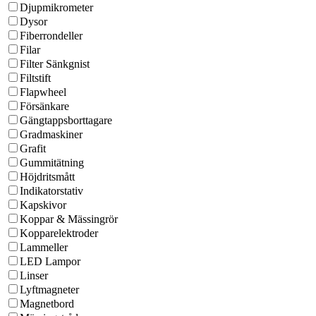
Djupmikrometer
Dysor
Fiberrondeller
Filar
Filter Sänkgnist
Filtstift
Flapwheel
Försänkare
Gängtappsborttagare
Gradmaskiner
Grafit
Gummitätning
Höjdritsmått
Indikatorstativ
Kapskivor
Koppar & Mässingrör
Kopparelektroder
Lammeller
LED Lampor
Linser
Lyftmagneter
Magnetbord