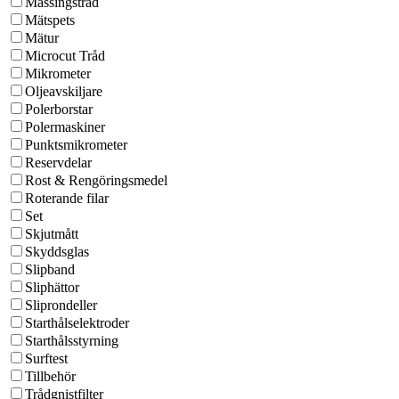
Mässingstråd
Mätspets
Mätur
Microcut Tråd
Mikrometer
Oljeavskiljare
Polerborstar
Polermaskiner
Punktsmikrometer
Reservdelar
Rost & Rengöringsmedel
Roterande filar
Set
Skjutmått
Skyddsglas
Slipband
Sliphättor
Sliprondeller
Starthålselektroder
Starthålsstyrning
Surftest
Tillbehör
Trådgnistfilter