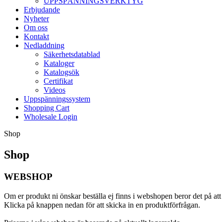
UPPSPÄNNINGSVERKTYG
Erbjudande
Nyheter
Om oss
Kontakt
Nedladdning
Säkerhetsdatablad
Kataloger
Katalogsök
Certifikat
Videos
Uppspänningssystem
Shopping Cart
Wholesale Login
Shop
Shop
WEBSHOP
Om er produkt ni önskar beställa ej finns i webshopen beror det på att 
Klicka på knappen nedan för att skicka in en produktförfrågan.