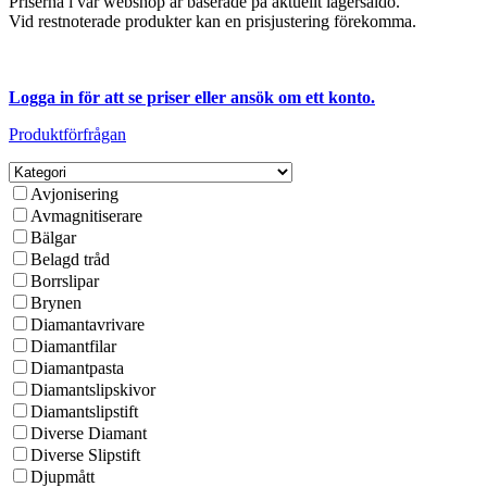
Priserna i vår webshop är baserade på aktuellt lagersaldo.
Vid restnoterade produkter kan en prisjustering förekomma.
Logga in för att se priser eller ansök om ett konto.
Produktförfrågan
Avjonisering
Avmagnitiserare
Bälgar
Belagd tråd
Borrslipar
Brynen
Diamantavrivare
Diamantfilar
Diamantpasta
Diamantslipskivor
Diamantslipstift
Diverse Diamant
Diverse Slipstift
Djupmått