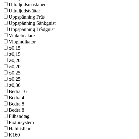
Ultraljudsmaskiner
Ultraljudstvättar
Uppspänning Fräs
Uppspänning Sänkgnist
Uppspänning Trådgnist
Vinkelmätare
Vippindikator
⌀0,15
⌀0,15
⌀0,20
⌀0,20
⌀0,25
⌀0,25
⌀0,30
Bedra 16
Bedra 4
Bedra 8
Bedra 8
Filhandtag
Fixtursystem
Habilisfilar
K160