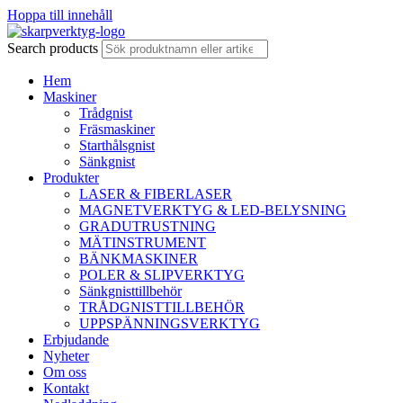
Hoppa till innehåll
Search products
Hem
Maskiner
Trådgnist
Fräsmaskiner
Starthålsgnist
Sänkgnist
Produkter
LASER & FIBERLASER
MAGNETVERKTYG & LED-BELYSNING
GRADUTRUSTNING
MÄTINSTRUMENT
BÄNKMASKINER
POLER & SLIPVERKTYG
Sänkgnisttillbehör
TRÅDGNISTTILLBEHÖR
UPPSPÄNNINGSVERKTYG
Erbjudande
Nyheter
Om oss
Kontakt